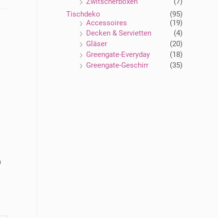
Zwitscherboxen
(7)
Tischdeko
(95)
Accessoires
(19)
Decken & Servietten
(4)
Gläser
(20)
Greengate-Everyday
(18)
Greengate-Geschirr
(35)
m