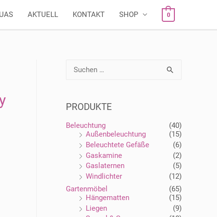
AUAS
AKTUELL
KONTAKT
SHOP
0
S
u
c
h
y
e
PRODUKTE
n
n
a
Beleuchtung
(40)
c
Außenbeleuchtung
(15)
h
Beleuchtete Gefäße
(6)
:
Gaskamine
(2)
Gaslaternen
(5)
Windlichter
(12)
Gartenmöbel
(65)
Hängematten
(15)
Liegen
(9)