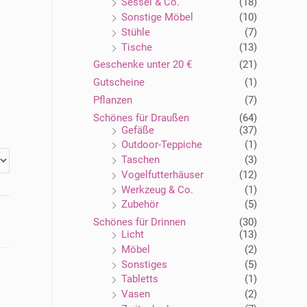
Sessel & Co.
(18)
Sonstige Möbel
(10)
Stühle
(7)
Tische
(13)
Geschenke unter 20 €
(21)
Gutscheine
(1)
Pflanzen
(7)
Schönes für Draußen
(64)
Gefäße
(37)
Outdoor-Teppiche
(1)
Taschen
(3)
Vogelfutterhäuser
(12)
Werkzeug & Co.
(1)
Zubehör
(5)
Schönes für Drinnen
(30)
Licht
(13)
Möbel
(2)
Sonstiges
(5)
Tabletts
(1)
Vasen
(2)