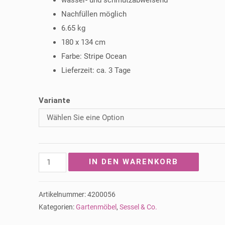
wasser- und schmutzabweisend
Nachfüllen möglich
6.65 kg
180 x 134 cm
Farbe: Stripe Ocean
Lieferzeit: ca. 3 Tage
Variante
Outdoor-
IN DEN WARENKORB
Sitzsack
von
Artikelnummer:
4200056
Fatboy
Kategorien:
Gartenmöbel
,
Sessel & Co.
-