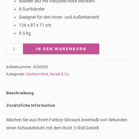
stabiler Sitz mit robusten Rock Blockern
8 Gurtbänder
Geeignet für den Innen- und Außenbereich
126 x 87 x 71 cm
9.5 kg
Rock
IN DEN WARENKORB
'n
Roll
Artikelnummer:
4200055
Schaukelstuhl
Kategorien:
Gartenmöbel
,
Sessel & Co.
für
Fatboy
Beschreibung
Sitzsack
Menge
Zusätzliche Information
Machen Sie aus Ihrem Fatboy-Sitzsack innerhalb von Sekunden
einen Schaukelstuhl: mit dem Rock ’n Roll Gestell.