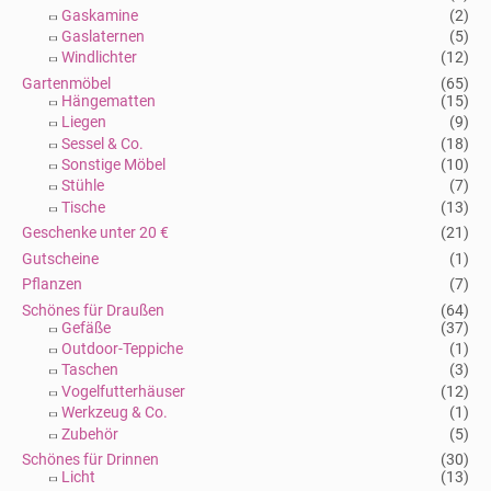
:
Gaskamine
(2)
Gaslaternen
(5)
Windlichter
(12)
Gartenmöbel
(65)
Hängematten
(15)
Liegen
(9)
Sessel & Co.
(18)
Sonstige Möbel
(10)
Stühle
(7)
Tische
(13)
Geschenke unter 20 €
(21)
Gutscheine
(1)
Pflanzen
(7)
Schönes für Draußen
(64)
Gefäße
(37)
Outdoor-Teppiche
(1)
Taschen
(3)
Vogelfutterhäuser
(12)
Werkzeug & Co.
(1)
Zubehör
(5)
Schönes für Drinnen
(30)
Licht
(13)