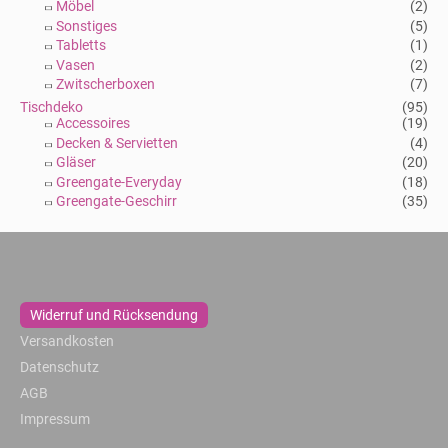
Möbel
(2)
Sonstiges
(5)
Tabletts
(1)
Vasen
(2)
Zwitscherboxen
(7)
Tischdeko
(95)
Accessoires
(19)
Decken & Servietten
(4)
Gläser
(20)
Greengate-Everyday
(18)
Greengate-Geschirr
(35)
Widerruf und Rücksendung
Versandkosten
Datenschutz
AGB
Impressum