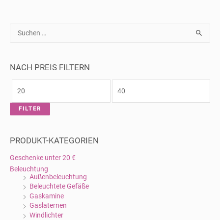
S
u
c
h
e
n
NACH PREIS FILTERN
n
a
c
h
:
FILTER
PRODUKT-KATEGORIEN
Geschenke unter 20 €
Beleuchtung
Außenbeleuchtung
Beleuchtete Gefäße
Gaskamine
Gaslaternen
Windlichter