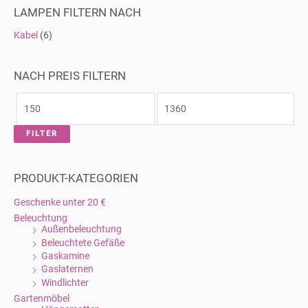
n
LAMPEN FILTERN NACH
n
a
Kabel
(6)
c
h
:
NACH PREIS FILTERN
FILTER
PRODUKT-KATEGORIEN
Geschenke unter 20 €
Beleuchtung
Außenbeleuchtung
Beleuchtete Gefäße
Gaskamine
Gaslaternen
Windlichter
Gartenmöbel