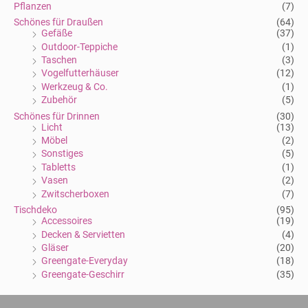
Pflanzen
(7)
Schönes für Draußen
(64)
Gefäße
(37)
Outdoor-Teppiche
(1)
Taschen
(3)
Vogelfutterhäuser
(12)
Werkzeug & Co.
(1)
Zubehör
(5)
Schönes für Drinnen
(30)
Licht
(13)
Möbel
(2)
Sonstiges
(5)
Tabletts
(1)
Vasen
(2)
Zwitscherboxen
(7)
Tischdeko
(95)
Accessoires
(19)
Decken & Servietten
(4)
Gläser
(20)
Greengate-Everyday
(18)
Greengate-Geschirr
(35)