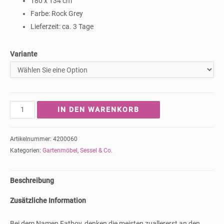
180 x 134 cm
Farbe: Rock Grey
Lieferzeit: ca. 3 Tage
Variante
Outdoor-
IN DEN WARENKORB
Sitzsack
von
Artikelnummer:
4200060
Fatboy
Kategorien:
Gartenmöbel
,
Sessel & Co.
-
Rock
Beschreibung
Grey
Menge
Zusätzliche Information
Bei dem Namen Fatboy, denken die meisten zuallererst an den