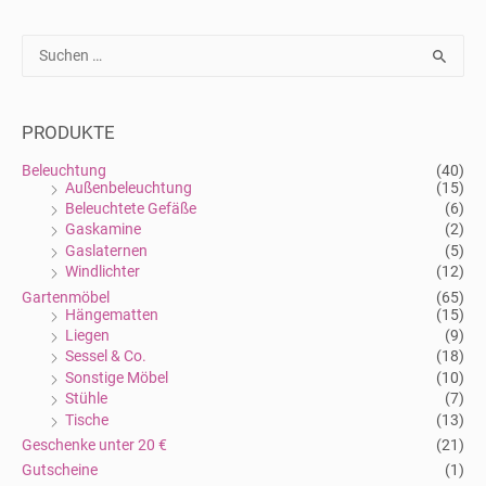
S
u
c
h
e
n
PRODUKTE
n
a
Beleuchtung
(40)
c
Außenbeleuchtung
(15)
h
Beleuchtete Gefäße
(6)
:
Gaskamine
(2)
Gaslaternen
(5)
Windlichter
(12)
Gartenmöbel
(65)
Hängematten
(15)
Liegen
(9)
Sessel & Co.
(18)
Sonstige Möbel
(10)
Stühle
(7)
Tische
(13)
Geschenke unter 20 €
(21)
Gutscheine
(1)