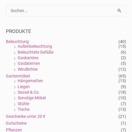
S
u
c
h
e
n
PRODUKTE
n
a
Beleuchtung
(40)
c
Außenbeleuchtung
(15)
h
Beleuchtete Gefäße
(6)
:
Gaskamine
(2)
Gaslaternen
(5)
Windlichter
(12)
Gartenmöbel
(65)
Hängematten
(15)
Liegen
(9)
Sessel & Co.
(18)
Sonstige Möbel
(10)
Stühle
(7)
Tische
(13)
Geschenke unter 20 €
(21)
Gutscheine
(1)
Pflanzen
(7)