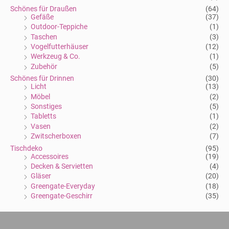
Schönes für Draußen
(64)
Gefäße
(37)
Outdoor-Teppiche
(1)
Taschen
(3)
Vogelfutterhäuser
(12)
Werkzeug & Co.
(1)
Zubehör
(5)
Schönes für Drinnen
(30)
Licht
(13)
Möbel
(2)
Sonstiges
(5)
Tabletts
(1)
Vasen
(2)
Zwitscherboxen
(7)
Tischdeko
(95)
Accessoires
(19)
Decken & Servietten
(4)
Gläser
(20)
Greengate-Everyday
(18)
Greengate-Geschirr
(35)