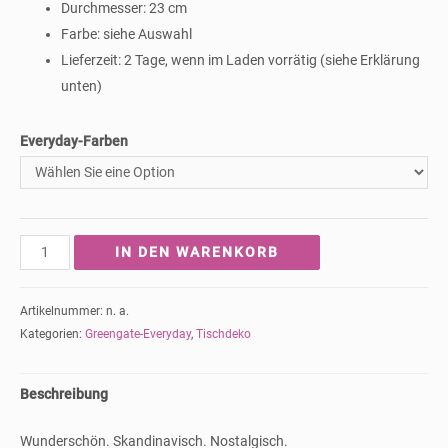
Durchmesser: 23 cm
Farbe: siehe Auswahl
Lieferzeit: 2 Tage, wenn im Laden vorrätig (siehe Erklärung
unten)
Everyday-Farben
Greengate-
IN DEN WARENKORB
Pasta-
Teller
Artikelnummer:
n. a.
Alice
Kategorien:
Greengate-Everyday
,
Tischdeko
-
diverse
Beschreibung
Farben
Menge
Wunderschön. Skandinavisch. Nostalgisch.