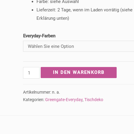
Farbe: siehe Auswahl
Lieferzeit: 2 Tage, wenn im Laden vorrätig (siehe
Erklärung unten)
Everyday-Farben
Greengate
IN DEN WARENKORB
-
Krug
Artikelnummer:
n. a.
Alice
Kategorien:
Greengate-Everyday
,
Tischdeko
-
diverse
Farben
Menge