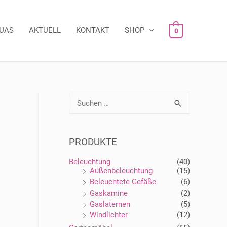
AUAS
AKTUELL
KONTAKT
SHOP
0
S
u
c
h
e
PRODUKTE
n
n
a
Beleuchtung
(40)
c
Außenbeleuchtung
(15)
h
Beleuchtete Gefäße
(6)
:
Gaskamine
(2)
Gaslaternen
(5)
Windlichter
(12)