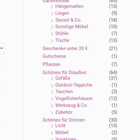
Gartenmöbel
(65)
Hängematten
(15)
Liegen
(9)
Sessel & Co.
(18)
Sonstige Möbel
(10)
Stühle
(7)
Tische
(13)
Geschenke unter 20 €
(21)
Gutscheine
(1)
Pflanzen
(7)
Schönes für Draußen
(64)
Gefäße
(37)
Outdoor-Teppiche
(1)
Taschen
(3)
Vogelfutterhäuser
(12)
Werkzeug & Co.
(1)
Zubehör
(5)
Schönes für Drinnen
(30)
Licht
(13)
Möbel
(2)
Sonstiges
(5)