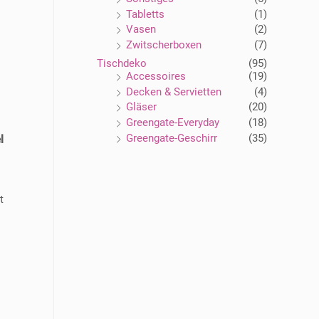
Tabletts
(1)
Vasen
(2)
Zwitscherboxen
(7)
Tischdeko
(95)
Accessoires
(19)
Decken & Servietten
(4)
Gläser
(20)
Greengate-Everyday
(18)
Greengate-Geschirr
(35)
l
t